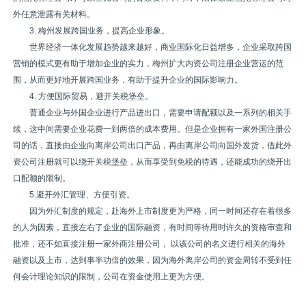
外任意泄露有关材料。
3. 梅州发展跨国业务，提高企业形象。
世界经济一体化发展趋势越来越好，商业国际化日益增多，企业采取跨国
营销的模式更有助于增加企业的实力，梅州扩大内资公司注册企业营运的范
围，从而更好地开展跨国业务，有助于提升企业的国际影响力。
4. 方便国际贸易，避开关税堡垒。
普通企业与外国企业进行产品进出口，需要申请配额以及一系列的相关手
续，这中间需要企业花费一到两倍的成本费用。但是企业拥有一家外国注册公
司的话，直接由企业向离岸公司出口产品，再由离岸公司向国外发货，借此外
资公司注册就可以绕开关税堡垒，从而享受到免税的待遇，还能成功的绕开出
口配额的限制。
5.避开外汇管理、方便引资。
因为外汇制度的规定，赴海外上市制度更为严格，同一时间还存在着很多
的人为因素，直接左右了企业的国际融资，有时间等待用时许久的资格审查和
批准，还不如直接注册一家外商注册公司， 以该公司的名义进行相关的海外
融资以及上市，达到事半功倍的效果，因为海外离岸公司的资金周转不受到任
何会计理论知识的限制，公司在资金使用上更为方便。