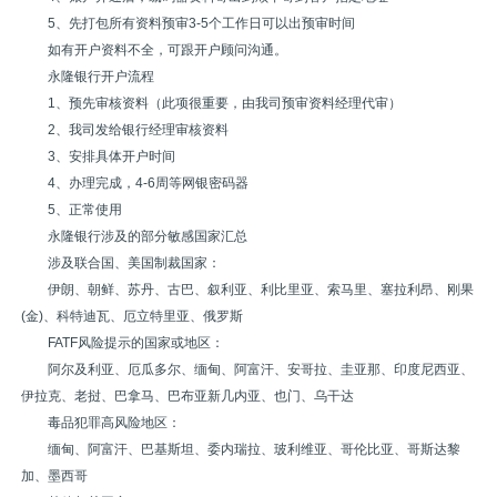
5、先打包所有资料预审3-5个工作日可以出预审时间
如有开户资料不全，可跟开户顾问沟通。
永隆银行开户流程
1、预先审核资料（此项很重要，由我司预审资料经理代审）
2、我司发给银行经理审核资料
3、安排具体开户时间
4、办理完成，4-6周等网银密码器
5、正常使用
永隆银行涉及的部分敏感国家汇总
涉及联合国、美国制裁国家：
伊朗、朝鲜、苏丹、古巴、叙利亚、利比里亚、索马里、塞拉利昂、刚果
(金)、科特迪瓦、厄立特里亚、俄罗斯
FATF风险提示的国家或地区：
阿尔及利亚、厄瓜多尔、缅甸、阿富汗、安哥拉、圭亚那、印度尼西亚、
伊拉克、老挝、巴拿马、巴布亚新几内亚、也门、乌干达
毒品犯罪高风险地区：
缅甸、阿富汗、巴基斯坦、委内瑞拉、玻利维亚、哥伦比亚、哥斯达黎
加、墨西哥