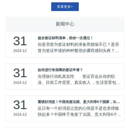
查看更多>
新闻中心
31
超全签证材料清单，助你一次通过！
你是否曾为签证材料的准备而烦恼不已？是否
曾为签证申请的种种繁琐步骤而感到头疼？别
2024-12
担心，易行商旅为你提供了一份超全的签证材
料清单，助你一次通过！签证申请是一个复杂
31
而严谨的过程，每一个细节都可能影响到你的
如何进行有保障的签证申请？
申请结果。为了帮助你顺利通过签证申请，我
合理旅行动机真实性 签证官会从你的职
们精心整理了*全的签证材料清单，涵盖了各类
业、目前工作背景、真实收入 ，生活背景包括
2024-12
签证申请所需的必备
家庭 等方面进行了解，旅行目的 以及国外与国
亲属关系往来密切度、以及旅行目的是否真实
31
来判断。 家庭经济实力 需要向签证官
重磅好消息！中国免签法国、意大利等6个国家，出国旅游更轻松！
证明自己能够支付在相关国家旅行费用。因素
近日有一个好消息让您的心情是不是也变得愉
差将严重影响签证结果，展示财力证明包括房
快起来？中国终于免签了法国、意大利等6个国
2024-12
存款 收入等. 材
家，这意味着您在出国旅游时又多了一份选择
和便利！作为易行商旅的推广人员，我们当然