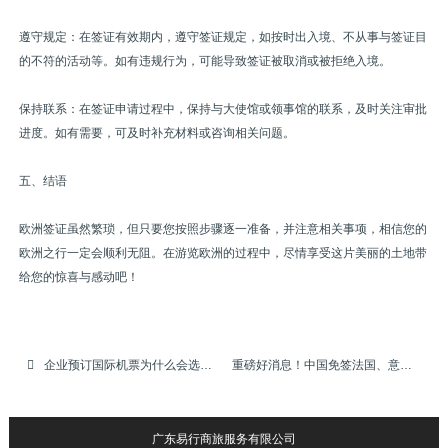
遵守规定：在签证有效期内，遵守签证规定，如按时出入境、不从事与签证目
的不符的活动等。如有违规行为，可能导致签证被取消或被拒绝入境。
保持联系：在签证申请过程中，保持与大使馆或领事馆的联系，及时关注审批
进度。如有需要，可及时补充材料或咨询相关问题。
五、结语
欧洲签证虽然繁琐，但只要您按照步骤逐一准备，并注意相关事项，相信您的
欧洲之行一定会顺利无阻。在游览欧洲的过程中，尽情享受这片美丽的土地带
给您的惊喜与感动吧！
企业预订国际机票为什么会选择机票代理预定
重磅好消息！中国免签法国、意大利等6个国家，出国旅游更轻松！
广东易行商旅服务有限公司