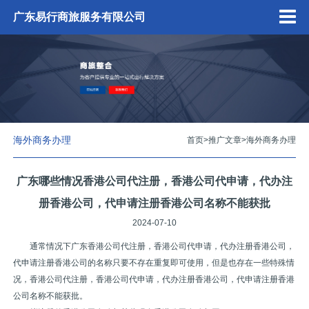
广东易行商旅服务有限公司
海外商务办理
首页
>
推广文章
>
海外商务办理
广东哪些情况香港公司代注册，香港公司代申请，代办注
册香港公司，代申请注册香港公司名称不能获批
2024-07-10
通常情况下广东香港公司代注册，香港公司代申请，代办注册香港公司，
代申请注册香港公司的名称只要不存在重复即可使用，但是也存在一些特殊情
况，香港公司代注册，香港公司代申请，代办注册香港公司，代申请注册香港
公司名称不能获批。