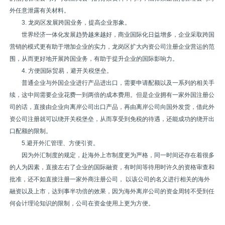
外任意泄露有关材料。
3. 龙岗区发展跨国业务，提高企业形象。
世界经济一体化发展趋势越来越好，商业国际化日益增多，企业采取跨国
营销的模式更有助于增加企业的实力，龙岗区扩大内资公司注册企业营运的范
围，从而更好地开展跨国业务，有助于提升企业的国际影响力。
4. 方便国际贸易，避开关税堡垒。
普通企业与外国企业进行产品进出口，需要申请配额以及一系列的相关手
续，这中间需要企业花费一到两倍的成本费用。但是企业拥有一家外国注册公
司的话，直接由企业向离岸公司出口产品，再由离岸公司向国外发货，借此外
资公司注册就可以绕开关税堡垒，从而享受到免税的待遇，还能成功的绕开出
口配额的限制。
5.避开外汇管理、方便引资。
因为外汇制度的规定，赴海外上市制度更为严格，同一时间还存在着很多
的人为因素，直接左右了企业的国际融资，有时间等待用时许久的资格审查和
批准，还不如直接注册一家外商注册公司， 以该公司的名义进行相关的海外
融资以及上市，达到事半功倍的效果，因为海外离岸公司的资金周转不受到任
何会计理论知识的限制，公司在资金使用上更为方便。